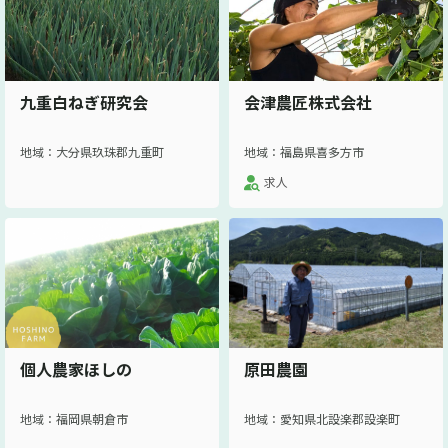
九重白ねぎ研究会
会津農匠株式会社
地域：大分県玖珠郡九重町
地域：福島県喜多方市
求人
個人農家ほしの
原田農園
地域：福岡県朝倉市
地域：愛知県北設楽郡設楽町