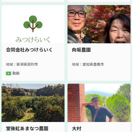
合同会社みつけらいく
向坂農園
地域：新潟県見附市
地域：愛知県豊橋市
動画
堂後紅あまなつ農園
大村