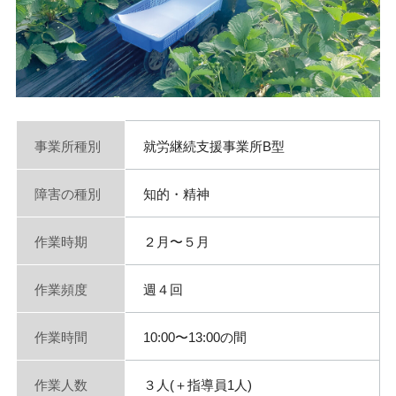
事業所種別
就労継続支援事業所B型
障害の種別
知的・精神
作業時期
２月〜５月
作業頻度
週４回
作業時間
10:00〜13:00の間
作業人数
３人(＋指導員1人)