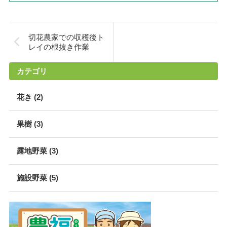
切花農家での収穫後ト
レイの根抜き作業
カテゴリ
花き (2)
果樹 (3)
露地野菜 (3)
施設野菜 (5)