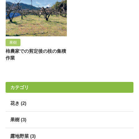
果樹
柿農家での剪定後の枝の集積
作業
カテゴリ
花き (2)
果樹 (3)
露地野菜 (3)