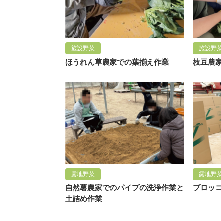
施設野菜
施設野
ほうれん草農家での葉揃え作業
枝豆農
露地野菜
露地野
自然薯農家でのパイプの洗浄作業と
ブロッ
土詰め作業