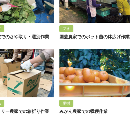
菜
花き
家でのさや取り・選別作業
園芸農家でのポット苗の鉢広げ作業
菜
果樹
コリー農家での箱折り作業
みかん農家での収穫作業