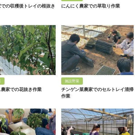
家での収穫後トレイの根抜き
にんにく農家での草取り作業
菜
施設野菜
ス農家での花抜き作業
チンゲン菜農家でのセルトレイ清掃
作業