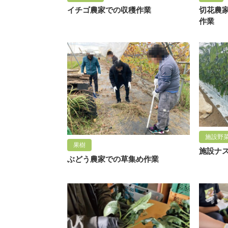
イチゴ農家での収穫作業
切花農
作業
施設野
果樹
施設ナ
ぶどう農家での草集め作業