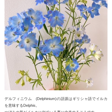
デルフィニウム (Delphinium)の語源はギリシャ語でイルカ
を意味するDelphis。