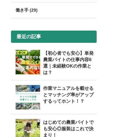
働き手 (29)
最近の記事
【初心者でも安心】単発
農業バイトの仕事内容6
選｜未経験OKの作業と
は？
作業マニュアルを載せる
とマッチング率がアップ
するってホント！？
はじめての農業バイトで
も安心◎服装はこれで決
まり！