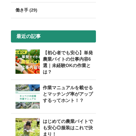
働き手 (29)
最近の記事
【初心者でも安心】単発
農業バイトの仕事内容6
選｜未経験OKの作業と
は？
作業マニュアルを載せる
とマッチング率がアップ
するってホント！？
はじめての農業バイトで
も安心◎服装はこれで決
まり！