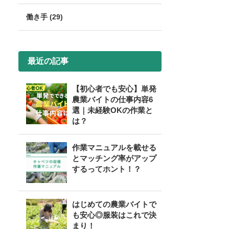
働き手 (29)
最近の記事
【初心者でも安心】単発
農業バイトの仕事内容6
選｜未経験OKの作業と
は？
作業マニュアルを載せる
とマッチング率がアップ
するってホント！？
はじめての農業バイトで
も安心◎服装はこれで決
まり！