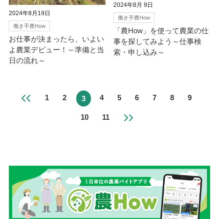
2024年8月 9日
2024年8月19日
働き手農How
働き手農How
「農How」を使って農業の仕
お仕事が決まったら、いよい
事を探してみよう～仕事検
よ農業デビュー！～準備と当
索・申し込み～
日の流れ～
1
2
4
5
6
7
8
9
3
10
11