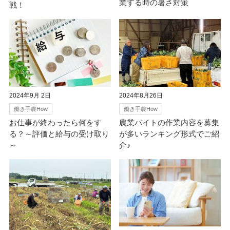
業する時の暑さ対策
戦！
2024年9月 2日
2024年8月26日
働き手農How
働き手農How
お仕事が終わったら何をす
農業バイトの作業内容を募集
る？～評価と給与の受け取り
が多いランキング形式でご紹
～
介♪