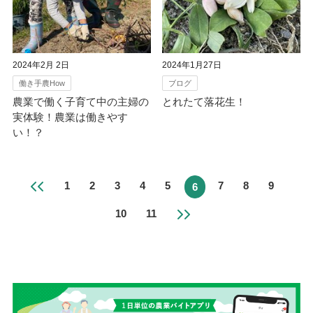
2024年2月 2日
2024年1月27日
働き手農How
ブログ
農業で働く子育て中の主婦の
とれたて落花生！
実体験！農業は働きやす
い！？
1
2
3
4
5
7
8
9
6
10
11