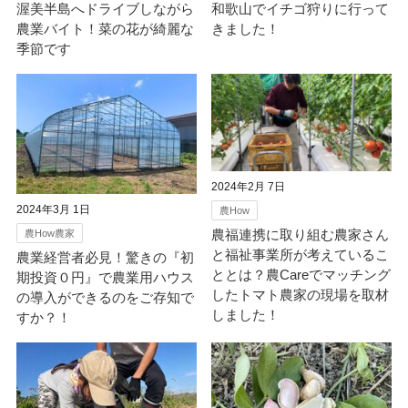
渥美半島へドライブしながら
和歌山でイチゴ狩りに行って
農業バイト！菜の花が綺麗な
きました！
季節です
2024年2月 7日
2024年3月 1日
農How
農福連携に取り組む農家さん
農How農家
と福祉事業所が考えているこ
農業経営者必見！驚きの『初
ととは？農Careでマッチング
期投資０円』で農業用ハウス
したトマト農家の現場を取材
の導入ができるのをご存知で
しました！
すか？！