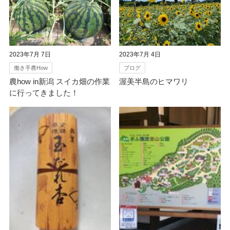
2023年7月 7日
2023年7月 4日
働き手農How
ブログ
農how in新潟 スイカ畑の作業
渥美半島のヒマワリ
に行ってきました！